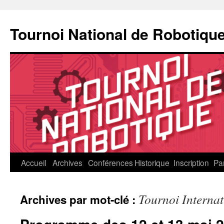
Aller
au
Tournoi National de Robotiqu
contenu
Accueil
Archives
Conférences
Historique
Inscription
Pa
Tournoi Interna
Archives par mot-clé :