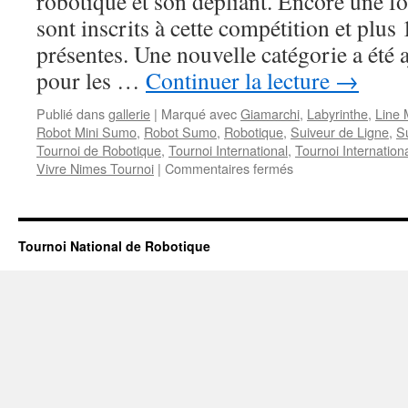
robotique et son dépliant. Encore une fo
sont inscrits à cette compétition et plu
présentes. Une nouvelle catégorie a été 
pour les …
Continuer la lecture
→
Publié dans
gallerie
|
Marqué avec
Giamarchi
,
Labyrinthe
,
Line
Robot Mini Sumo
,
Robot Sumo
,
Robotique
,
Suiveur de Ligne
,
S
Tournoi de Robotique
,
Tournoi International
,
Tournoi Internation
sur
Vivre Nimes Tournoi
|
Commentaires fermés
Affiche
2015
Tournoi National de Robotique