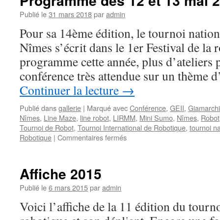
Programme des 12 et 13 mai 
Publié le
31 mars 2018
par
admin
Pour sa 14ème édition, le tournoi nation
Nîmes s’écrit dans le 1er Festival de la
programme cette année, plus d’ateliers p
conférence très attendue sur un thème d
Continuer la lecture
→
Publié dans
gallerie
|
Marqué avec
Conférence
,
GEII
,
Giamarchi
Nîmes
,
Line Maze
,
line robot
,
LIRMM
,
Mini Sumo
,
Nîmes
,
Robot
Tournoi de Robot
,
Tournoi International de Robotique
,
tournoi n
sur
Robotique
|
Commentaires fermés
Programme
des
12
Affiche 2015
et
13
Publié le
6 mars 2015
par
admin
mai
Voici l’affiche de la 11 édition du tourn
2018