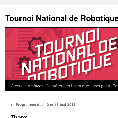
Aller
au
Tournoi National de Robotiqu
contenu
Accueil
Archives
Conférences
Historique
Inscription
Pa
←
Programme des 12 et 13 mai 2018
Zhonx