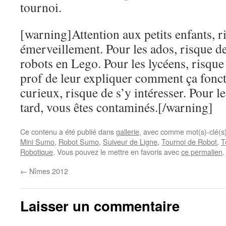
tournoi.
[warning]Attention aux petits enfants, r
émerveillement. Pour les ados, risque de
robots en Lego. Pour les lycéens, risqu
prof de leur expliquer comment ça fonct
curieux, risque de s’y intéresser. Pour l
tard, vous êtes contaminés.[/warning]
Ce contenu a été publié dans
gallerie
, avec comme mot(s)-clé(s
Mini Sumo
,
Robot Sumo
,
Suiveur de Ligne
,
Tournoi de Robot
,
T
Robotique
. Vous pouvez le mettre en favoris avec
ce permalien
.
←
Nîmes 2012
Laisser un commentaire