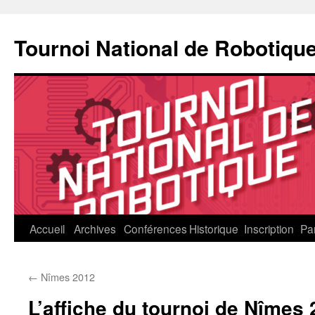
Aller
au
Tournoi National de Robotiqu
contenu
Accueil
Archives
Conférences
Historique
Inscription
Pa
←
Nîmes 2012
L’affiche du tournoi de Nîmes